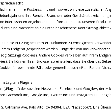
rspruchsrecht
 Nachnamen, Ihre Postanschrift und - soweit wir diese zusätzlichen
r Geburtsjahr und Ihre Berufs-, Branchen- oder Geschäftsbezeichnung
on interessanten Angeboten und Informationen zu unseren Produkten
durch eine Nachricht an die unten beschriebene Kontaktmöglichkeit 
en und die Nutzung bestimmter Funktionen zu ermöglichen, verwenden
auf Ihrem Endgerät gespeichert werden. Einige der von uns verwendet
 (sog. Sitzungs-Cookies). Andere Cookies verbleiben auf Ihrem Endge
es). Sie können Ihren Browser so einstellen, dass Sie über das Setz
kies für bestimmte Fälle oder generell ausschließen. Bei der Nicht
 Instagram Plugins
ns („Plugins“) der sozialen Netzwerke Facebook und Google+, der Mi
 Facebook Inc., Google Inc., Twitter Inc. und Instagram LLC. angebo
S. California Ave, Palo Alto, CA 94304, USA (“Facebook”). Eine Übers