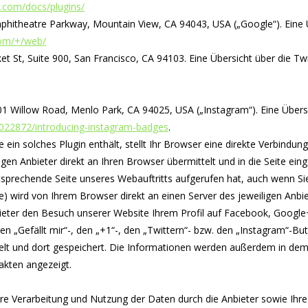
k.com/docs/plugins/
phitheatre Parkway, Mountain View, CA 94043, USA („Google“). Eine 
com/+/web/
ket St, Suite 900, San Francisco, CA 94103. Eine Übersicht über die Tw
01 Willow Road, Menlo Park, CA 94025, USA („Instagram“). Eine Über
2022872/introducing-instagram-badges
.
e ein solches Plugin enthält, stellt Ihr Browser eine direkte Verbind
igen Anbieter direkt an Ihren Browser übermittelt und in die Seite ei
tsprechende Seite unseres Webauftritts aufgerufen hat, auch wenn Sie
se) wird von Ihrem Browser direkt an einen Server des jeweiligen Anbie
bieter den Besuch unserer Website Ihrem Profil auf Facebook, Google
en „Gefällt mir“-, den „+1“-, den „Twittern“- bzw. den „Instagram“-B
ttelt und dort gespeichert. Die Informationen werden außerdem in de
akten angezeigt.
 Verarbeitung und Nutzung der Daten durch die Anbieter sowie Ihre