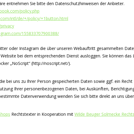
häre entnehmen Sie bitte den Datenschutzhinweisen der Anbieter.
book.com/policy.php
com/intl/de/+/policy/+1button.html
/privacy
stagram.com/155833707900388/
ter oder Instagram die über unseren Webauftritt gesammelten Daten 
 Website bei dem entsprechenden Dienst ausloggen. Sie können das L
ker „NoScript“ (http://noscript.net/).
 die bei uns zu Ihrer Person gespeicherten Daten sowie ggf. ein Rech
Nutzung Ihrer personenbezogenen Daten, bei Auskünften, Berichtigu
e bestimmte Datenverwendung wenden Sie sich bitte direkt an uns üb
Shops
Rechtstexter in Kooperation mit
Wilde Beuger Solmecke Recht