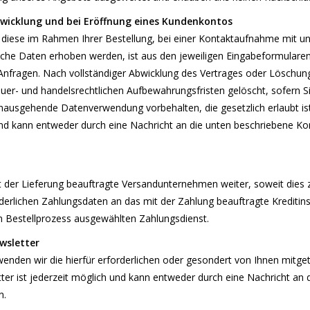
icklung und bei Eröffnung eines Kundenkontos
ese im Rahmen Ihrer Bestellung, bei einer Kontaktaufnahme mit uns 
elche Daten erhoben werden, ist aus den jeweiligen Eingabeformularen 
Anfragen. Nach vollständiger Abwicklung des Vertrages oder Löschun
er- und handelsrechtlichen Aufbewahrungsfristen gelöscht, sofern Sie
inausgehende Datenverwendung vorbehalten, die gesetzlich erlaubt ist
nd kann entweder durch eine Nachricht an die unten beschriebene Ko
 der Lieferung beauftragte Versandunternehmen weiter, soweit dies zur
derlichen Zahlungsdaten an das mit der Zahlung beauftragte Kreditins
im Bestellprozess ausgewählten Zahlungsdienst.
wsletter
nden wir die hierfür erforderlichen oder gesondert von Ihnen mitge
r ist jederzeit möglich und kann entweder durch eine Nachricht an 
n.