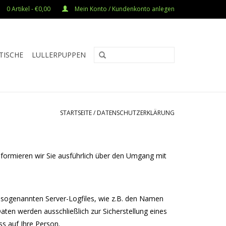
0 Artikel - €0,00
Mein Konto / Kundenkonto anlegen
TISCHE
LULLERPUPPEN
STARTSEITE
/
DATENSCHUTZERKLÄRUNG
informieren wir Sie ausführlich über den Umgang mit
n sogenannten Server-Logfiles, wie z.B. den Namen
en werden ausschließlich zur Sicherstellung eines
s auf Ihre Person.