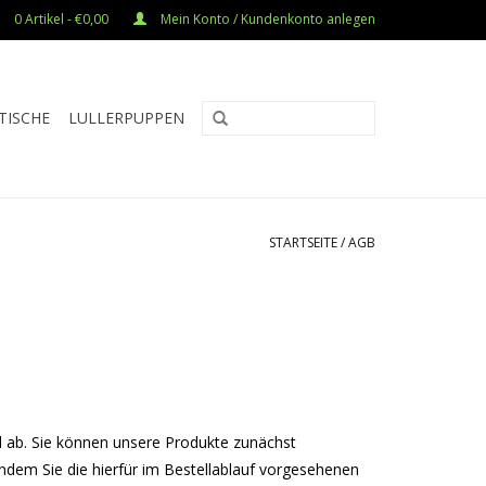
0 Artikel - €0,00
Mein Konto / Kundenkonto anlegen
TISCHE
LULLERPUPPEN
STARTSEITE
/
AGB
el ab. Sie können unsere Produkte zunächst
indem Sie die hierfür im Bestellablauf vorgesehenen