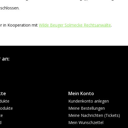
schlossen.
r in Kooperation mit
Wilde Beuger Solmecke Rechtsanwälte
.
 an:
kte
Mein Konto
dukte
Kundenkonto anlegen
odukte
Meine Bestellungen
te
Meine Nachrichten (Tickets)
d
Mein Wunschzettel